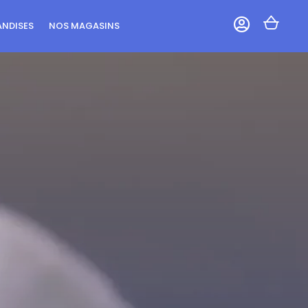

NDISES
NOS MAGASINS