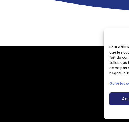
Pour offrir
que les co
fait de co
telles que 
de ne pas 
négatif sur
Gérer les s
Ac